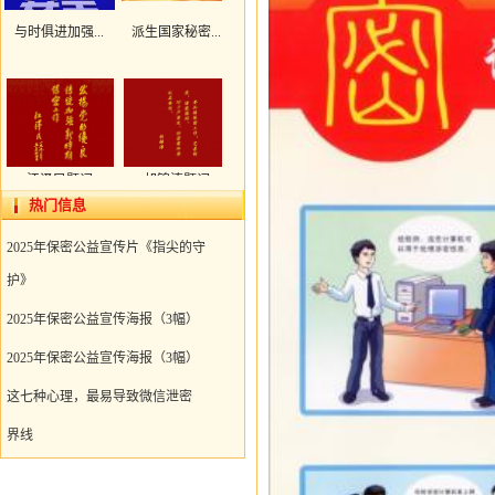
与时俱进加强...
派生国家秘密...
江泽民题词
胡锦涛题词
热门信息
共16条
1/4
上页
1
2
3
4
下页
2025年保密公益宣传片《指尖的守
护》
2025年保密公益宣传海报（3幅）
2025年保密公益宣传海报（3幅）
这七种心理，最易导致微信泄密
界线