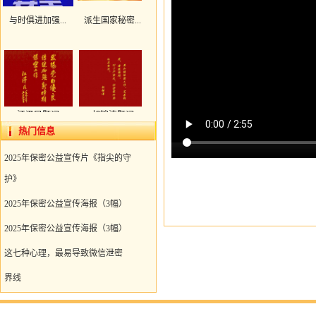
与时俱进加强...
派生国家秘密...
江泽民题词
胡锦涛题词
热门信息
共16条
1/4
上页
1
2
3
4
下页
2025年保密公益宣传片《指尖的守
护》
2025年保密公益宣传海报（3幅）
2025年保密公益宣传海报（3幅）
这七种心理，最易导致微信泄密
界线