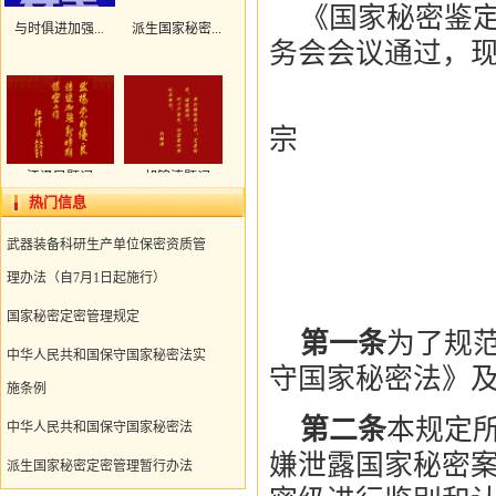
《国家秘密鉴定
与时俱进加强...
派生国家秘密...
务会会议通过，现
国家
宗
江泽民题词
胡锦涛题词
20
热门信息
国家秘
共16条
1/4
上页
1
2
3
4
下页
武器装备科研生产单位保密资质管
理办法（自7月1日起施行）
第一
国家秘密定密管理规定
第一条
为了规
中华人民共和国保守国家秘密法实
守国家秘密法》
施条例
第二条
本规定
中华人民共和国保守国家秘密法
嫌泄露国家秘密
派生国家秘密定密管理暂行办法